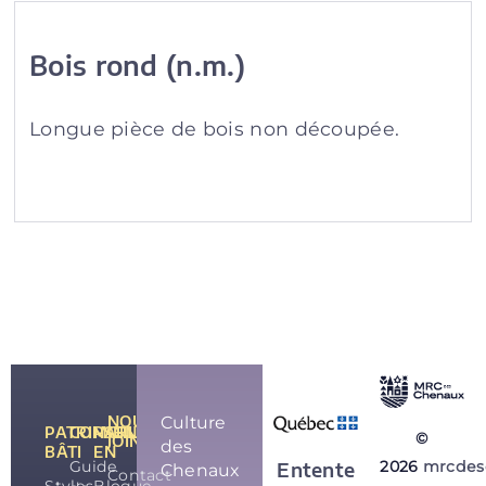
Bois rond (n.m.)
Longue pièce de bois non découpée.
NOUS
Culture
PATRIMOINE
CONSEILS
PARLONS-
©
JOINDRE
des
BÂTI
EN
Guide
2026
mrcdes
Entente
Chenaux
Contact