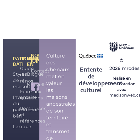
NOUS
Culture
PATRIMOINE
CONSEILS
PARLONS-
©
JOINDRE
des
BÂTI
EN
Guide
2026
mrcdes
Entente
Chenaux
Contact
Styles
Blogue
de
de
met en
réalisé en
de
rénos
développement
valeur
collaboration
Nouvelles
maison
culturel
les
avec
Foire aux
madisonweb.c
maisons
Inventaire
questions
du
ancestrales
Ressources
patrimoine
de son
et
bâti
territoire
références
et
Lexique
transmet
de