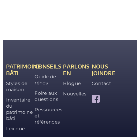
PATRIMOINE
CONSEILS
PARLONS-
NOUS
BÂTI
EN
JOINDRE
Guide de
rénos
Styles de
Blogue
Contact
maison
Foire aux
Nouvelles
questions
Inventaire
du
Ressources
patrimoine
et
bâti
références
Lexique