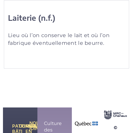
Laiterie (n.f.)
Lieu où l’on conserve le lait et où l’on
fabrique éventuellement le beurre.
NOUS
Culture
PATRIMOINE
CONSEILS
PARLONS-
©
JOINDRE
des
BÂTI
EN