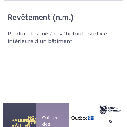
Revêtement (n.m.)
Produit destiné à revêtir toute surface
intérieure d’un bâtiment.
NOUS
Culture
PATRIMOINE
CONSEILS
PARLONS-
©
JOINDRE
des
BÂTI
EN